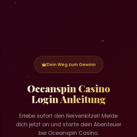
Dein Weg zum Gewinn
Oceanspin Casino
Login Anleitung
Erlebe sofort den Nervenkitzel! Melde
dich jetzt an und starte dein Abenteuer
bei Oceanspin Casino.