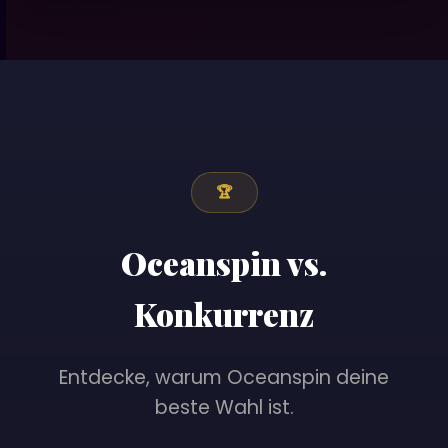
🏆
Oceanspin vs.
Konkurrenz
Entdecke, warum Oceanspin deine
beste Wahl ist.