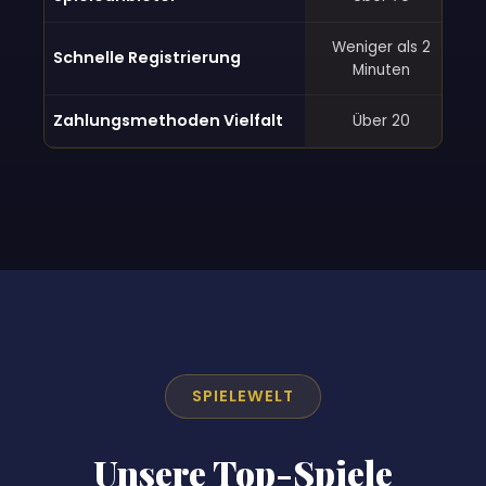
Weniger als 2
B
Schnelle Registrierung
Minuten
Zahlungsmethoden Vielfalt
Über 20
SPIELEWELT
Unsere Top-Spiele