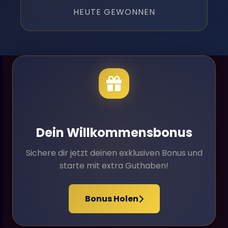
HEUTE GEWONNEN
Dein Willkommensbonus
Sichere dir jetzt deinen exklusiven Bonus und
starte mit extra Guthaben!
Bonus Holen