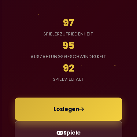
97
SPIELERZUFRIEDENHEIT
95
AUSZAHLUNGSGESCHWINDIGKEIT
92
SPIELVIELFALT
Loslegen
Spiele