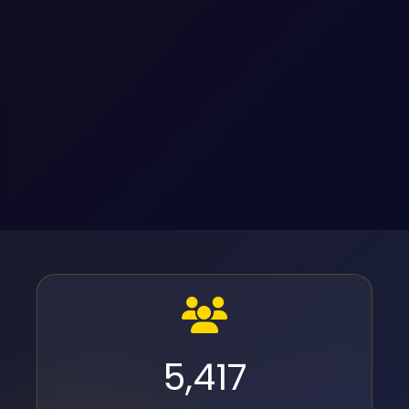
5,417