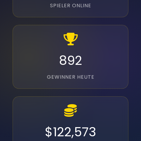
SPIELER ONLINE
892
GEWINNER HEUTE
$124,567