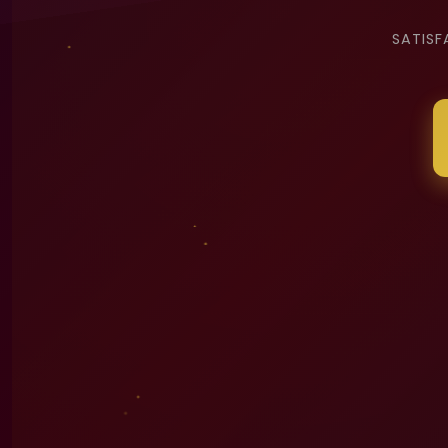
SATISF