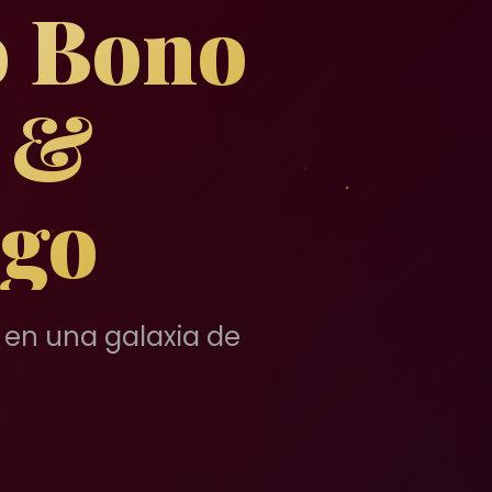
o Bono
a &
ago
 en una galaxia de