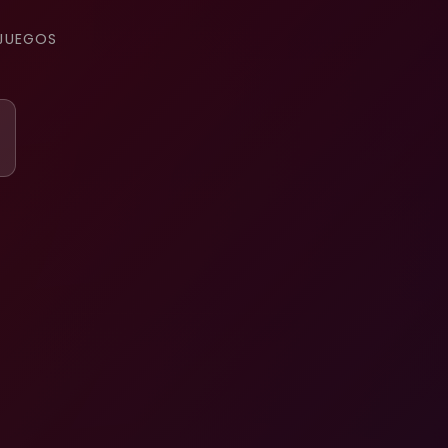
 JUEGOS