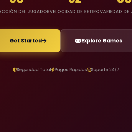
ACCIÓN DEL JUGADOR
VELOCIDAD DE RETIRO
VARIEDAD DE
Get Started
Explore Games
Seguridad Total
Pagos Rápidos
Soporte 24/7