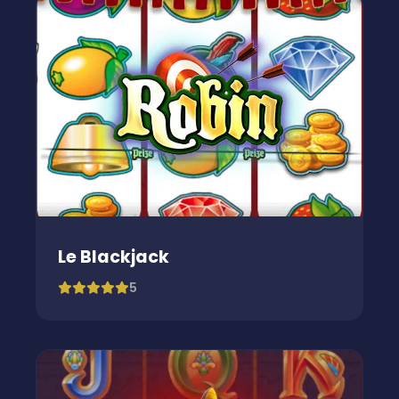
Le Blackjack
5