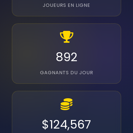
JOUEURS EN LIGNE
892
GAGNANTS DU JOUR
$124,567