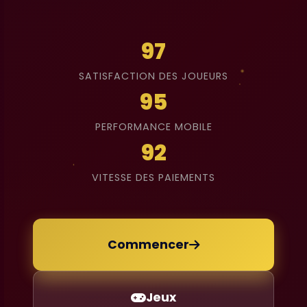
97
SATISFACTION DES JOUEURS
95
PERFORMANCE MOBILE
92
VITESSE DES PAIEMENTS
Commencer
Jeux