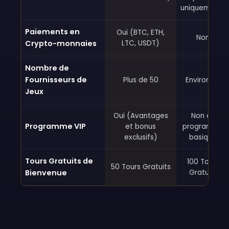
uniquement)
Paiements en
Oui (BTC, ETH,
Non
Crypto-monnaies
LTC, USDT)
Nombre de
Fournisseurs de
Plus de 50
Environ 20
Jeux
Oui (Avantages
Non ou
Programme VIP
et bonus
programme
exclusifs)
basique
Tours Gratuits de
100 Tours
50 Tours Gratuits
Bienvenue
Gratuits