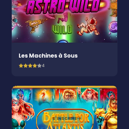
Les Machines à Sous
4
S'INSCRIRE