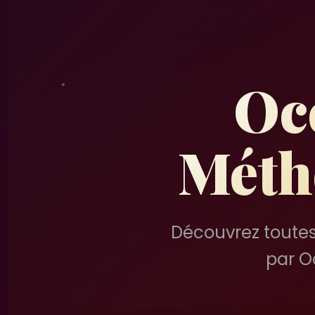
Oc
Méth
Découvrez toutes
par O