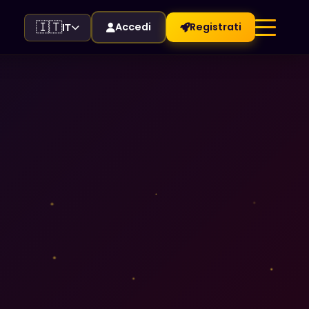
🇮🇹
Accedi
Registrati
IT