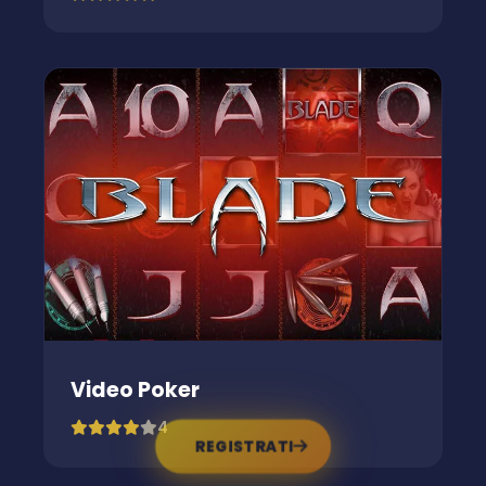
Video Poker
4
REGISTRATI