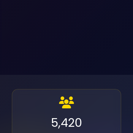
5,420